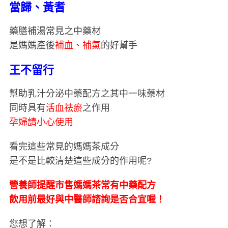
當歸、黃耆
r
c
藥膳補湯常見之中藥材
h
f
是媽媽產後
補血、補氣
的好幫手
o
r
王不留行
:
幫助乳汁分泌中藥配方之其中一味藥材
同時具有
活血祛瘀
之作用
孕婦請小心使用
看完這些常見的媽媽茶成分
是不是比較清楚這些成分的作用呢?
營養師提醒市售媽媽茶常有中藥配方
飲用前最好與中醫師諮詢是否合宜喔！
您想了解：