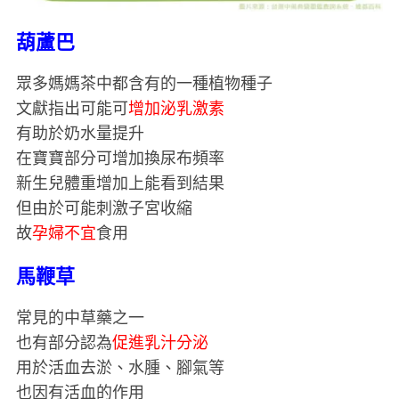
葫蘆巴
眾多媽媽茶中都含有的一種植物種子
文獻指出可能可
增加泌乳激素
有助於奶水量提升
在寶寶部分可增加換尿布頻率
新生兒體重增加上能看到結果
但由於可能刺激子宮收縮
故
孕婦不宜
食用
馬鞭草
常見的中草藥之一
也有部分認為
促進乳汁分泌
用於活血去淤、水腫、腳氣等
也因有活血的作用