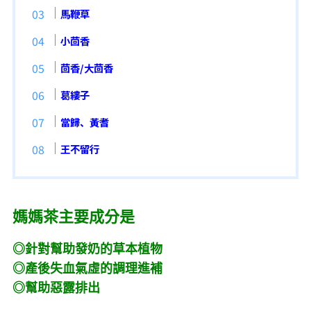
馬鞭草
小茴香
茴香/大茴香
葛縷子
當歸、黃耆
王不留行
媽媽茶主要成分是
◎針對幫助發奶的草本植物
◎產後失血氣虛的調理進補
◎幫助惡露排出