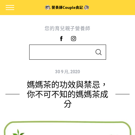
您的育兒親子營養師
S
S
e
E
A
a
R
C
30 9 月, 2020
r
H
媽媽茶的功效與禁忌，
c
h
你不可不知的媽媽茶成
f
分
o
r
: