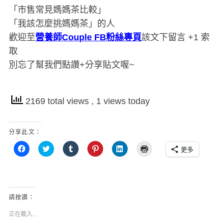
「市售常見媽媽茶比較」
「我該怎麼挑媽媽茶」的人
歡迎至
營養師Couple FB粉絲專頁
該文下留言 +1 索
取
別忘了幫我們點讚+分享貼文喔~
2169 total views
, 1 views today
分享此文：
按
分
分
分
分
點
更多
一
享
享
享
享
這
下
到
到
到
到
裡
以
T
T
P
L
列
分
w
u
i
i
印
享
i
m
n
n
(
至
t
b
t
k
在
F
t
l
e
e
新
請按讚：
a
e
r
r
d
視
c
r
(
e
I
窗
e
(
在
s
n
中
正在載入...
b
在
新
t
(
開