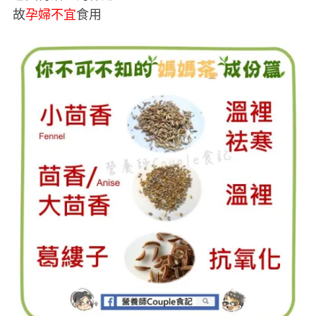
故
孕婦不宜
食用