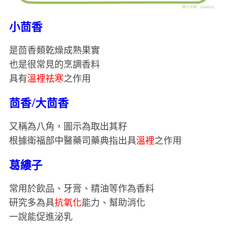
小茴香
是茴香類乾燥成熟果實
也是很常見的烹調香料
具有
溫裡祛寒
之作用
茴香/大茴香
又稱為八角，圖示為取出其籽
根據衛福部中醫藥司藥典指出具
溫裡
之作用
葛縷子
常用於飲品、牙膏、精油等作為香料
研究多為具
抗氧化
能力、幫助消化
一說能促進泌乳