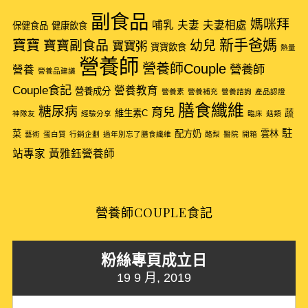
副食品
媽咪拜
哺乳
夫妻
夫妻相處
保健食品
健康飲食
新手爸媽
寶寶
寶寶副食品
幼兒
寶寶粥
寶寶飲食
熱量
營養師
營養師Couple
營養師
營養
營養品建議
Couple食記
營養教育
營養成分
營養素
營養補充
營養諮詢
產品認證
膳食纖維
糖尿病
育兒
維生素C
蔬
神隊友
經驗分享
臨床
菇類
駐
菜
配方奶
雲林
藝術
蛋白質
行銷企劃
過年別忘了膳食纖維
酪梨
醫院
開箱
站專家
黃雅鈺營養師
營養師COUPLE食記
粉絲專頁成立日
19 9 月, 2019