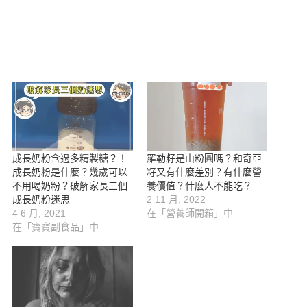
o
新
視
(
在
啟
o
視
窗
在
新
)
k
窗
中
新
視
(
中
開
視
窗
在
開
啟
窗
中
新
啟
)
中
開
視
)
開
啟
窗
啟
)
中
)
開
啟
)
成長奶粉含過多精製糖？！
羅勒籽是山粉圓嗎？和奇亞
成長奶粉是什麼？幾歲可以
籽又有什麼差別？有什麼營
不用喝奶粉？破解家長三個
養價值？什麼人不能吃？
成長奶粉迷思
2 11 月, 2022
4 6 月, 2021
在「營養師開箱」中
在「寶寶副食品」中