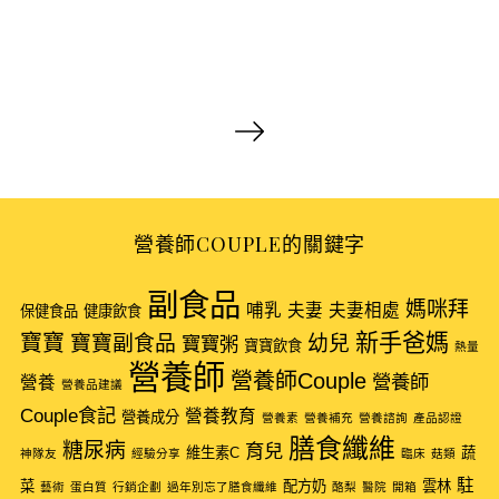
文
章
導
覽
營養師COUPLE的關鍵字
副食品
媽咪拜
哺乳
夫妻
夫妻相處
保健食品
健康飲食
新手爸媽
寶寶
寶寶副食品
幼兒
寶寶粥
寶寶飲食
熱量
營養師
營養師Couple
營養師
營養
營養品建議
Couple食記
營養教育
營養成分
營養素
營養補充
營養諮詢
產品認證
膳食纖維
糖尿病
育兒
維生素C
蔬
神隊友
經驗分享
臨床
菇類
駐
菜
配方奶
雲林
藝術
蛋白質
行銷企劃
過年別忘了膳食纖維
酪梨
醫院
開箱