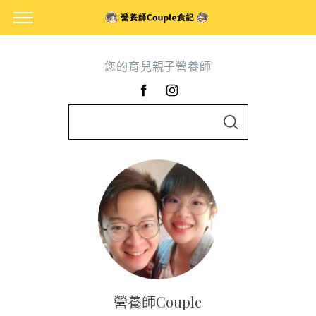
您的育兒親子營養師
S
S
e
E
A
a
R
C
r
H
c
h
f
o
r
:
營養師Couple