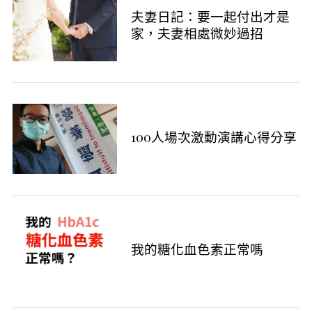
夫妻日記：要一起付出才是
家，夫妻相處微妙過招
S
e
a
100人場次激動演講心得分享
r
c
h
f
o
r
:
我的糖化血色素正常嗎