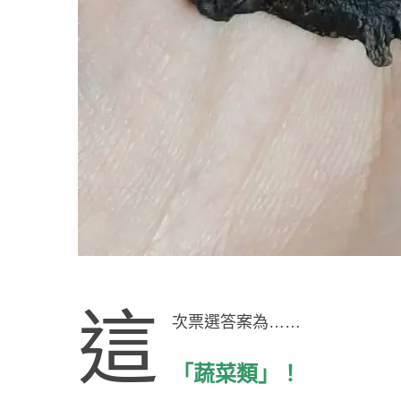
這
次票選答案為……
「蔬菜類」！