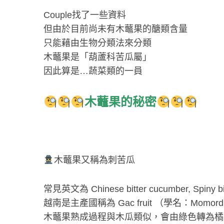
Couple找了一些資料
但由於目前尚未有木虌果的醣類含量
只能藉由生物分類法來分類
S
木虌果是「葫蘆科苦瓜屬」
e
因此算是…蔬菜類的一員
a
r
c
木虌果的秘密
h
f
o
r
:
‍木虌果又稱為刺苦瓜
常見英文為 Chinese bitter cucumber, Spiny bit
越南是主產國稱為 Gac fruit （學名：Momordica c
木虌果熟成過程與木瓜類似，會由綠色轉為橘