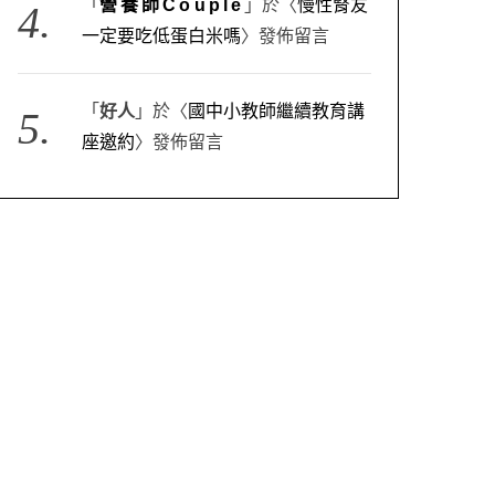
「
營養師Couple
」於〈
慢性腎友
一定要吃低蛋白米嗎
〉發佈留言
「
好人
」於〈
國中小教師繼續教育講
座邀約
〉發佈留言