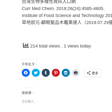
台灣生物多樣性資訊入口網
Curr Med Chem. 2019;26(24):4585-4605.
Institute of Food Science and Technology 20
草地狀元-顧眼聖品木虌果達人（2019.07.29
214 total views
, 1 views today
分享此文：
按
分
分
分
分
點
更多
一
享
享
享
享
這
下
到
到
到
到
裡
以
T
T
P
L
列
分
w
u
i
i
印
享
i
m
n
n
(
至
t
b
t
k
在
請按讚：
F
t
l
e
e
新
a
e
r
r
d
視
c
r
(
e
I
窗
正在載入...
e
(
在
s
n
中
b
在
新
t
(
開
o
新
視
(
在
啟