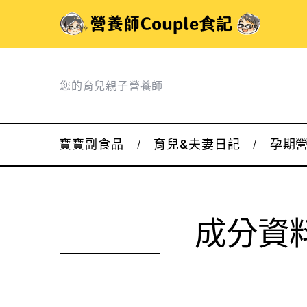
您的育兒親子營養師
寶寶副食品
育兒&夫妻日記
孕期
成分資