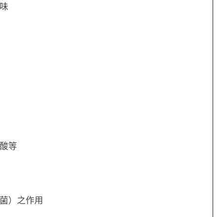
味
酸等
菌）之作用