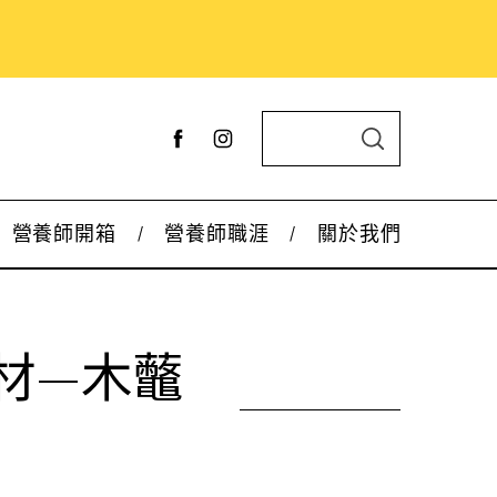
S
S
e
E
A
a
R
C
r
H
營養師開箱
營養師職涯
關於我們
c
h
f
o
材—木虌
r
: