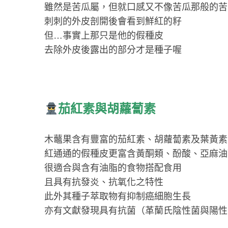
雖然是苦瓜屬，但就口感又不像苦瓜那般的苦
刺刺的外皮剖開後會看到鮮紅的籽
但…事實上那只是他的假種皮
去除外皮後露出的部分才是種子喔
茄紅素與胡蘿蔔素
木虌果含有豐富的茄紅素、胡蘿蔔素及葉黃素
紅通通的假種皮更富含黃酮類、酚酸、亞麻油
很適合與含有油脂的食物搭配食用
且具有抗發炎、抗氧化之特性
此外其種子萃取物有抑制癌細胞生長
亦有文獻發現具有抗菌（革蘭氏陰性菌與陽性