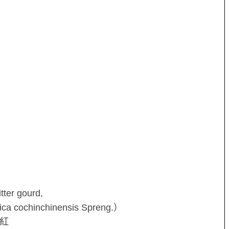
ter gourd,
ochinchinensis Spreng.）
紅