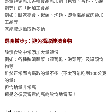
盡量避免添加各種食品添加劑（色素、香料、防腐
劑等）的「超加工食品」
例如：餅乾零食、罐頭、泡麵、即食湯品或肉類加
工品等
就能減少攝取過多鈉
選食撇步3：避免攝取醃漬食物
醃漬食物中常添加大量鹽份
例如：各種醃漬蔬菜（蘿蔔乾、泡菜等）及罐頭食
物等
雖然正常而言攝取的量不多（不太可能吃到100公克
的量）
但含鈉量非常高
還是必須要留意的高鈉飲食地雷喔！