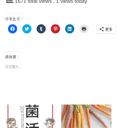
1671 total views
, 1 views today
分享此文：
按
分
分
分
分
點
更多
一
享
享
享
享
這
下
到
到
到
到
裡
以
T
T
P
L
列
分
w
u
i
i
印
享
i
m
n
n
(
至
t
b
t
k
在
F
t
l
e
e
新
請按讚：
a
e
r
r
d
視
c
r
(
e
I
窗
e
(
在
s
n
中
正在載入...
b
在
新
t
(
開
o
新
視
(
在
啟
o
視
窗
在
新
)
k
窗
中
新
視
(
中
開
視
窗
在
開
啟
窗
中
新
啟
)
中
開
視
)
開
啟
窗
啟
)
中
)
開
啟
)