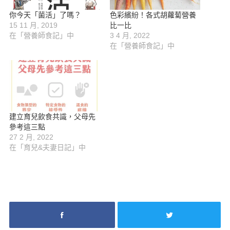
S
你今天「菌活」了嗎？
色彩繽紛！各式胡蘿蔔營養
e
15 11 月, 2019
比一比
a
在「營養師食記」中
3 4 月, 2022
r
在「營養師食記」中
c
h
f
o
r
:
建立育兒飲食共識，父母先
參考這三點​
27 2 月, 2022
在「育兒&夫妻日記」中