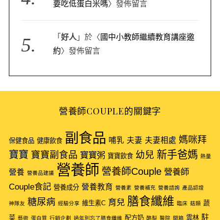
要吃低蛋白米嗎
〉發佈留言
「
好人
」於〈
國中小教師繼續教育講座邀
約
〉發佈留言
營養師COUPLE的關鍵字
副食品
媽咪拜
哺乳
夫妻
夫妻相處
保健食品
健康飲食
新手爸媽
寶寶
寶寶副食品
幼兒
寶寶粥
寶寶飲食
熱量
營養師
營養師Couple
營養師
營養
營養品建議
Couple食記
營養教育
營養成分
營養素
營養補充
營養諮詢
產品認證
膳食纖維
糖尿病
育兒
維生素C
蔬
神隊友
經驗分享
臨床
菇類
駐
菜
配方奶
雲林
藝術
蛋白質
行銷企劃
過年別忘了膳食纖維
酪梨
醫院
開箱