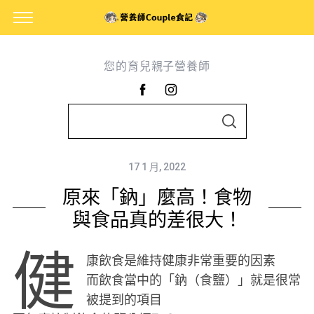
您的育兒親子營養師
S
S
e
E
A
a
R
C
17 1 月, 2022
r
H
原來「鈉」麼高！食物
c
h
與食品真的差很大！
f
健
o
康飲食是維持健康非常重要的因素
r
而飲食當中的「鈉（食鹽）」就是很常
:
被提到的項目