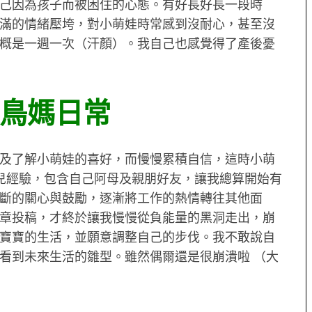
己因為孩子而被困住的心態。有好長好長一段時
滿的情緒壓垮，對小萌娃時常感到沒耐心，甚至沒
概是一週一次（汗顏）。我自己也感覺得了產後憂
鳥媽日常
及了解小萌娃的喜好，而慢慢累積自信，這時小萌
兒經驗，包含自己阿母及親朋好友，讓我總算開始有
斷的關心與鼓勵，逐漸將工作的熱情轉往其他面
章投稿，才終於讓我慢慢從負能量的黑洞走出，崩
寶寶的生活，並願意調整自己的步伐。我不敢說自
看到未來生活的雛型。雖然偶爾還是很崩潰啦 （大