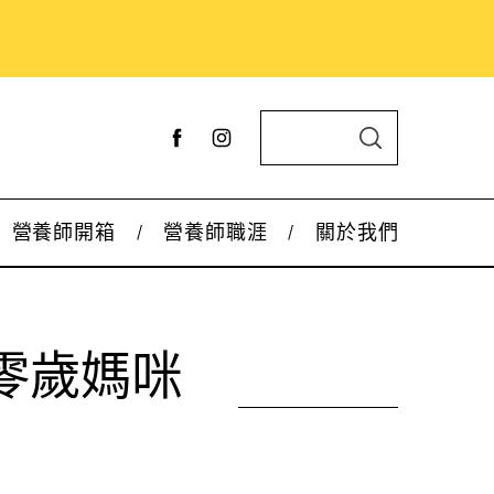
S
S
e
E
A
a
R
C
r
H
營養師開箱
營養師職涯
關於我們
c
h
f
o
零歲媽咪
r
: