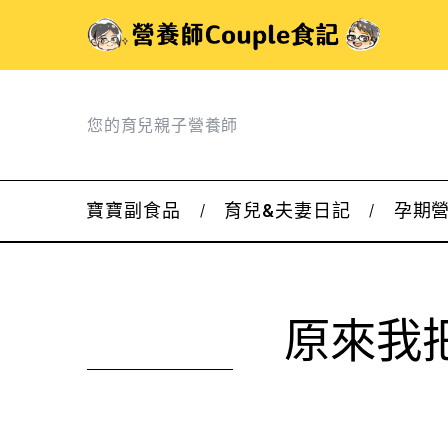
您的育兒親子營養師
寶寶副食品
育兒&夫妻日記
孕期
原來我