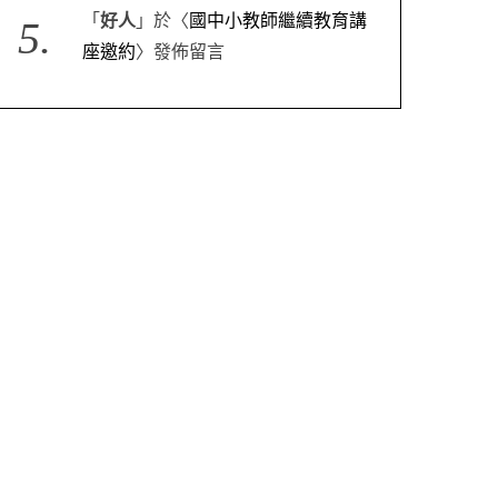
「
好人
」於〈
國中小教師繼續教育講
座邀約
〉發佈留言