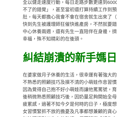
全以健走速度行動，每日走路步數更達到600
不了的錯覺」，甚至當初還打算持續工作到預
肚，每天都擔心我會不會在宿舍就生出來了（
快到先生被護理師狂催快進產房，不然就要錯
S
中心休養兩週，還有先生一直陪伴在身邊，擠
e
a
幸福，殊不知精彩的在後頭。
r
c
糾結崩潰的新手媽日
h
f
o
r
在婆家做月子休養的生活，很幸運有著強大的
:
不熟悉的照顧技巧及摸不清的小萌娃作息習慣
因為覺得自己抱不好小萌娃而讓他罵罵號，育
後稍微熟悉照顧技巧後，因奶量足夠開始全母
疲累感，過著不知今夕是何時的日子，極度想
女習慣緊抓不放的擔憂及凡事都想兼顧的貪心