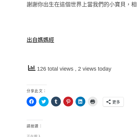
謝謝你出生在這個世界上當我們的小寶貝，相
出自媽媽經
126 total views
, 2 views today
分享此文：
按
分
分
分
分
點
更多
一
享
享
享
享
這
下
到
到
到
到
裡
以
T
T
P
L
列
分
w
u
i
i
印
享
i
m
n
n
(
至
t
b
t
k
在
請按讚：
F
t
l
e
e
新
a
e
r
r
d
視
c
r
(
e
I
窗
正在載入...