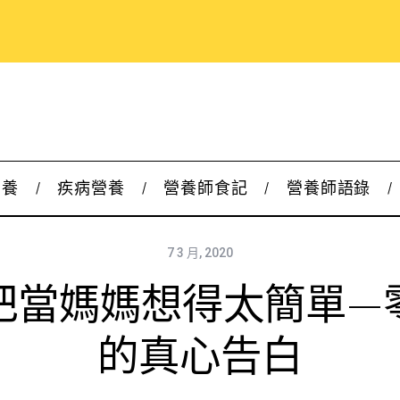
營養
疾病營養
營養師食記
營養師語錄
7 3 月, 2020
把當媽媽想得太簡單—
的真心告白