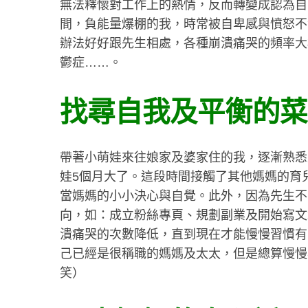
無法釋懷對工作上的熱情，反而轉變成認為自
間，負能量爆棚的我，時常被自卑感與憤怒不
辦法好好跟先生相處，各種崩潰痛哭的頻率大
鬱症……。
找尋自我及平衡的菜
帶著小萌娃來往娘家及婆家住的我，逐漸熟悉
娃5個月大了。這段時間接觸了其他媽媽的育
當媽媽的小小決心與自覺。此外，因為先生不
向，如：成立粉絲專頁、規劃副業及開始寫文
潰痛哭的次數降低，直到現在才能慢慢習慣有
己已經是很稱職的媽媽及太太，但是總算慢慢
笑）