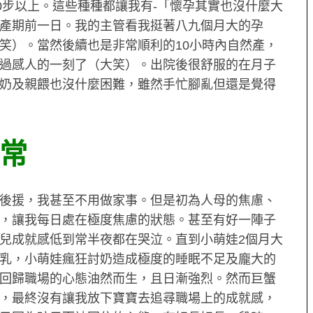
0步以上。這些種種都讓我有-「懷孕其實也沒什麼大
產期前一日。我的主管看我挺著八九個月大的孕
笑）。當然後續也是非常順利的10小時內自然產，
過感人的一刻了（大笑）。出院後很舒服的在月子
奶及親餵也沒什麼困難，雖然手忙腳亂但還是覺得
常
後援，我甚至不用做家事。但是初為人母的焦慮、
，讓我每日處在極度焦慮的狀態。甚至有好一陣子
兒成就感低到常半夜都在哭泣。直到小萌娃2個月大
乳，小萌娃瘋狂討奶造成極度的睡眠不足及龐大的
回歸職場的心態油然而生，且日漸強烈。然而巨蟹
，最終沒有讓我放下寶寶去追尋職場上的成就感，