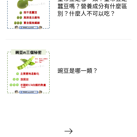
蠶豆嗎？營養成分有什麼區
別？什麼人不可以吃？
豌豆是哪一類？
S
e
a
r
c
h
文
f
章