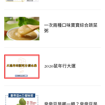
一次兩種口味寶寶綜合蔬菜
粥
2020鼠年行大運
皇帝豆是哪一類？皇帝豆是