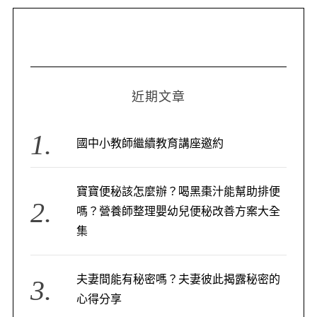
o
導
r
覽
:
近期文章
國中小教師繼續教育講座邀約
寶寶便秘該怎麼辦？喝黑棗汁能幫助排便
嗎？營養師整理嬰幼兒便秘改善方案大全
集
夫妻間能有秘密嗎？夫妻彼此揭露秘密的
心得分享