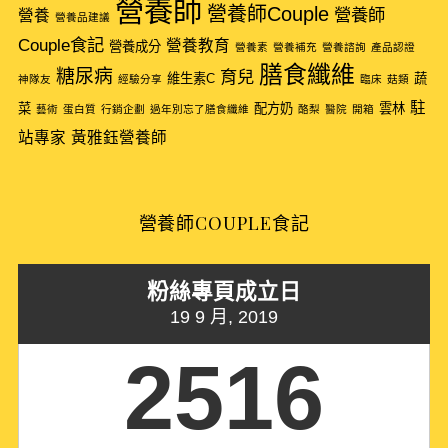
營養師
營養師Couple
營養師
營養
營養品建議
Couple食記
營養教育
營養成分
營養素
營養補充
營養諮詢
產品認證
膳食纖維
糖尿病
育兒
維生素C
蔬
神隊友
經驗分享
臨床
菇類
駐
菜
配方奶
雲林
藝術
蛋白質
行銷企劃
過年別忘了膳食纖維
酪梨
醫院
開箱
站專家
黃雅鈺營養師
營養師COUPLE食記
粉絲專頁成立日
19 9 月, 2019
2516