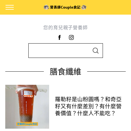
您的育兒親子營養師
S
S
e
E
A
a
R
膳食纖維
C
r
H
c
h
f
羅勒籽是山粉圓嗎？和奇亞
o
籽又有什麼差別？有什麼營
養價值？什麼人不能吃？
r
: