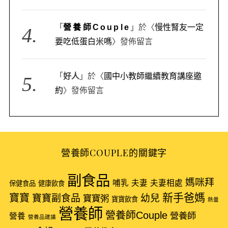
「
營養師Couple
」於〈
慢性腎友一定
要吃低蛋白米嗎
〉發佈留言
「
好人
」於〈
國中小教師繼續教育講座邀
約
〉發佈留言
營養師COUPLE的關鍵字
副食品
媽咪拜
哺乳
夫妻
夫妻相處
保健食品
健康飲食
新手爸媽
寶寶
寶寶副食品
幼兒
寶寶粥
寶寶飲食
熱量
營養師
營養師Couple
營養師
營養
營養品建議