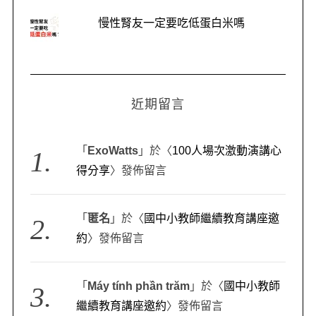
a
慢性腎友一定要吃低蛋白米嗎
r
c
h
f
o
近期留言
r
:
「
ExoWatts
」於〈
100人場次激動演講心
得分享
〉發佈留言
「
匿名
」於〈
國中小教師繼續教育講座邀
約
〉發佈留言
「
Máy tính phần trăm
」於〈
國中小教師
繼續教育講座邀約
〉發佈留言