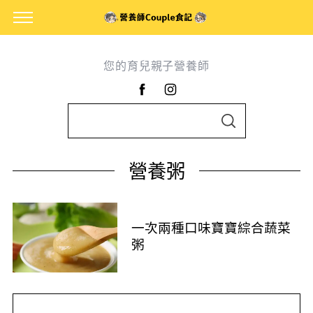
您的育兒親子營養師
S
S
e
E
A
a
R
營養粥
C
r
H
c
h
一次兩種口味寶寶綜合蔬菜
f
粥
o
r
: