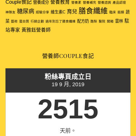
Couple食記
營養教育
營養成分
營養素
營養補充
營養諮詢
產品認證
膳食纖維
糖尿病
育兒
維生素C
蔬
神隊友
經驗分享
臨床
菇類
駐
菜
配方奶
雲林
藝術
蛋白質
行銷企劃
過年別忘了膳食纖維
酪梨
醫院
開箱
站專家
黃雅鈺營養師
營養師COUPLE食記
粉絲專頁成立日
19 9 月, 2019
2515
天前。