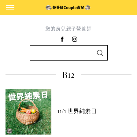
您的育兒親子營養師
S
S
e
E
A
a
R
B12
C
r
H
c
h
f
o
11/1 世界純素日
r
: