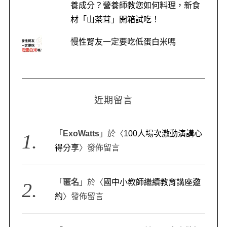
養成分？營養師教您如何料理，新食
e
材「山茶茸」開箱試吃！
a
r
慢性腎友一定要吃低蛋白米嗎
c
h
f
o
r
近期留言
:
「
ExoWatts
」於〈
100人場次激動演講心
得分享
〉發佈留言
「
匿名
」於〈
國中小教師繼續教育講座邀
約
〉發佈留言