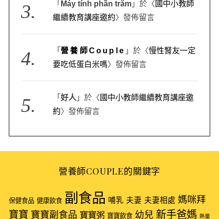
「
Máy tính phần trăm
」於〈
國中小教師
繼續教育講座邀約
〉發佈留言
「
營養師Couple
」於〈
慢性腎友一定
要吃低蛋白米嗎
〉發佈留言
「
好人
」於〈
國中小教師繼續教育講座邀
約
〉發佈留言
營養師COUPLE的關鍵字
副食品
媽咪拜
哺乳
夫妻
夫妻相處
保健食品
健康飲食
新手爸媽
寶寶
寶寶副食品
幼兒
寶寶粥
寶寶飲食
熱量