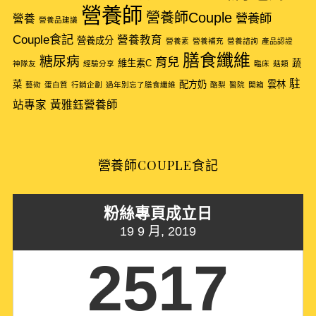
營養師
營養師Couple
營養師
營養
營養品建議
Couple食記
營養教育
營養成分
營養素
營養補充
營養諮詢
產品認證
膳食纖維
糖尿病
育兒
維生素C
蔬
神隊友
經驗分享
臨床
菇類
駐
菜
配方奶
雲林
藝術
蛋白質
行銷企劃
過年別忘了膳食纖維
酪梨
醫院
開箱
站專家
黃雅鈺營養師
營養師COUPLE食記
粉絲專頁成立日
19 9 月, 2019
2517