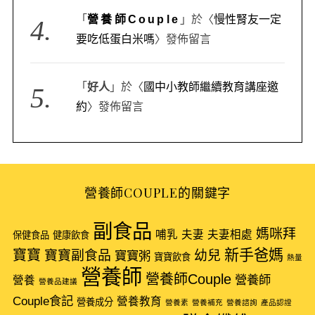
「
營養師Couple
」於〈
慢性腎友一定
要吃低蛋白米嗎
〉發佈留言
「
好人
」於〈
國中小教師繼續教育講座邀
約
〉發佈留言
營養師COUPLE的關鍵字
副食品
媽咪拜
哺乳
夫妻
夫妻相處
保健食品
健康飲食
新手爸媽
寶寶
寶寶副食品
幼兒
寶寶粥
寶寶飲食
熱量
營養師
營養師Couple
營養師
營養
營養品建議
Couple食記
營養教育
營養成分
營養素
營養補充
營養諮詢
產品認證