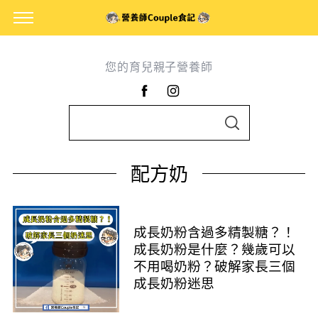
您的育兒親子營養師
S
S
e
E
A
a
R
配方奶
C
r
H
c
h
成長奶粉含過多精製糖？！
f
成長奶粉是什麼？幾歲可以
o
不用喝奶粉？破解家長三個
r
成長奶粉迷思
: