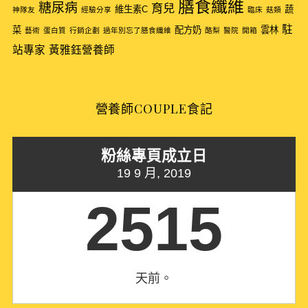
膳食纖維
糖尿病
育兒
維生素C
蔬
神隊友
經驗分享
臨床
菇類
駐
菜
配方奶
雲林
藝術
蛋白質
行銷企劃
過年別忘了膳食纖維
酪梨
醫院
開箱
站專家
黃雅鈺營養師
營養師COUPLE食記
粉絲專頁成立日
19 9 月, 2019
2515
天前。