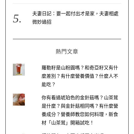
夫妻日記：要一起付出才是家，夫妻相處
微妙過招
S
熱門文章
e
a
r
羅勒籽是山粉圓嗎？和奇亞籽又有什
c
麼差別？有什麼營養價值？什麼人不
h
能吃？
f
o
你有看過琥珀色的金針菇嗎？山茶茸
r
:
是什麼？與金針菇相同嗎？有什麼營
養成分？營養師教您如何料理，新食
材「山茶茸」開箱試吃！