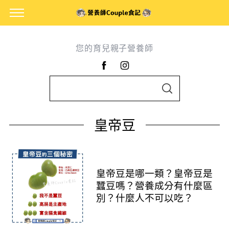
您的育兒親子營養師
S
S
e
E
A
a
R
皇帝豆
C
r
H
c
h
f
皇帝豆是哪一類？皇帝豆是
o
蠶豆嗎？營養成分有什麼區
別？什麼人不可以吃？
r
: