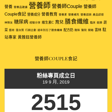
營養師
營養師Couple
營養師
營養
營養品建議
Couple食記
營養教育
營養成分
營養素
營養補充
營養諮詢
產品認證
膳食纖維
糖尿病
育兒
維生素C
蔬
神隊友
經驗分享
臨床
菇類
駐
菜
配方奶
雲林
藝術
蛋白質
行銷企劃
過年別忘了膳食纖維
酪梨
醫院
開箱
站專家
黃雅鈺營養師
營養師COUPLE食記
粉絲專頁成立日
19 9 月, 2019
2515