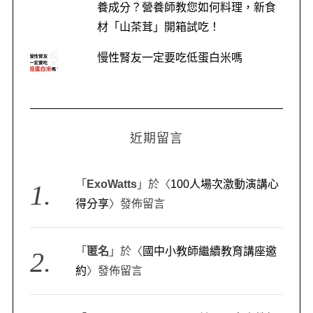
養成分？營養師教您如何料理，新食
e
材「山茶茸」開箱試吃！
a
r
慢性腎友一定要吃低蛋白米嗎
c
h
f
o
r
近期留言
:
「
ExoWatts
」於〈
100人場次激動演講心
得分享
〉發佈留言
「
匿名
」於〈
國中小教師繼續教育講座邀
約
〉發佈留言