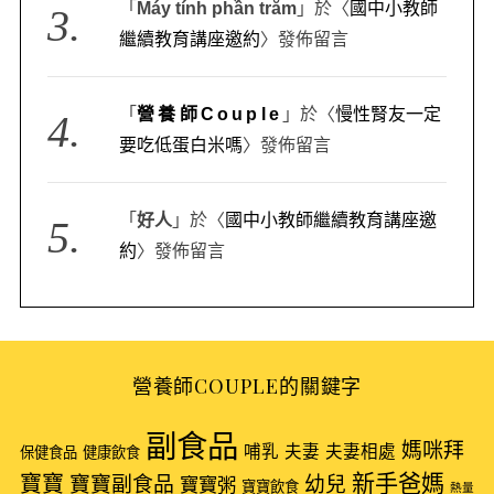
「
Máy tính phần trăm
」於〈
國中小教師
繼續教育講座邀約
〉發佈留言
「
營養師Couple
」於〈
慢性腎友一定
要吃低蛋白米嗎
〉發佈留言
「
好人
」於〈
國中小教師繼續教育講座邀
約
〉發佈留言
營養師COUPLE的關鍵字
副食品
媽咪拜
哺乳
夫妻
夫妻相處
保健食品
健康飲食
新手爸媽
寶寶
寶寶副食品
幼兒
寶寶粥
寶寶飲食
熱量