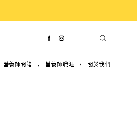
S
S
e
E
A
a
R
C
r
H
營養師開箱
營養師職涯
關於我們
c
h
f
o
r
: