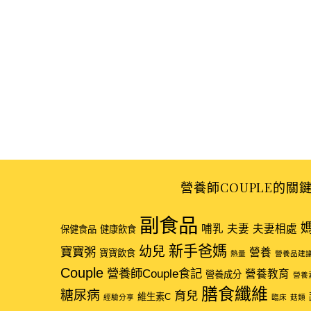
營養師COUPLE的關
副食品
哺乳
夫妻
夫妻相處
保健食品
健康飲食
新手爸媽
幼兒
寶寶粥
營養
寶寶飲食
熱量
營養品建
Couple
營養師Couple食記
營養教育
營養成分
營養
膳食纖維
糖尿病
育兒
維生素C
經驗分享
臨床
菇類