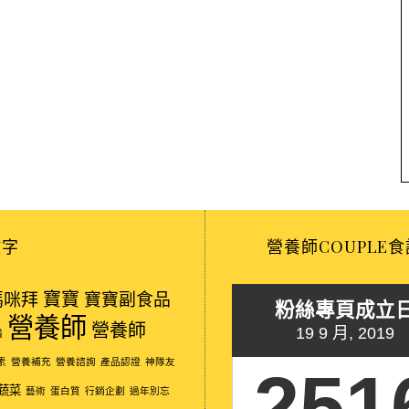
鍵字
營養師COUPLE食
寶寶
媽咪拜
寶寶副食品
粉絲專頁成立
營養師
營養師
19 9 月, 2019
議
素
營養補充
營養諮詢
產品認證
神隊友
251
蔬菜
藝術
蛋白質
行銷企劃
過年別忘