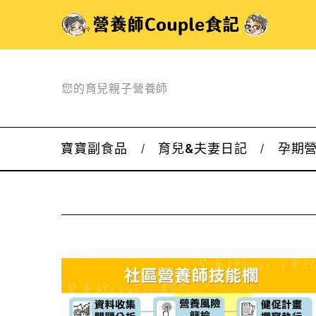
您的育兒親子營養師
寶寶副食品
育兒&夫妻日記
孕期