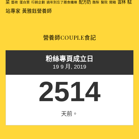
駐
菜
配方奶
雲林
藝術
蛋白質
行銷企劃
過年別忘了膳食纖維
酪梨
醫院
開箱
站專家
黃雅鈺營養師
營養師COUPLE食記
粉絲專頁成立日
19 9 月, 2019
2514
天前。