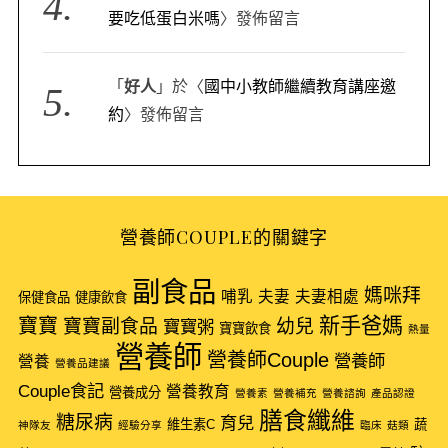
要吃低蛋白米嗎
〉發佈留言
「
好人
」於〈
國中小教師繼續教育講座邀
約
〉發佈留言
營養師COUPLE的關鍵字
副食品
媽咪拜
哺乳
夫妻
夫妻相處
保健食品
健康飲食
新手爸媽
寶寶
寶寶副食品
幼兒
寶寶粥
寶寶飲食
熱量
營養師
營養師Couple
營養師
營養
營養品建議
Couple食記
營養教育
營養成分
營養素
營養補充
營養諮詢
產品認證
膳食纖維
糖尿病
育兒
維生素C
蔬
神隊友
經驗分享
臨床
菇類