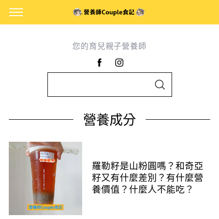
您的育兒親子營養師
S
S
e
E
A
a
R
營養成分
C
r
H
c
h
f
羅勒籽是山粉圓嗎？和奇亞
o
籽又有什麼差別？有什麼營
養價值？什麼人不能吃？
r
: