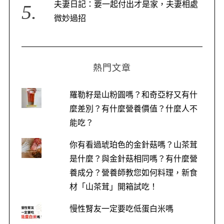
夫妻日記：要一起付出才是家，夫妻相處
微妙過招
熱門文章
S
e
a
羅勒籽是山粉圓嗎？和奇亞籽又有什
r
麼差別？有什麼營養價值？什麼人不
c
能吃？
h
f
你有看過琥珀色的金針菇嗎？山茶茸
o
r
是什麼？與金針菇相同嗎？有什麼營
:
養成分？營養師教您如何料理，新食
材「山茶茸」開箱試吃！
慢性腎友一定要吃低蛋白米嗎