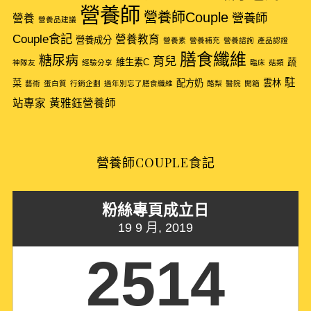
營養師
營養師Couple
營養師
營養
營養品建議
Couple食記
營養教育
營養成分
營養素
營養補充
營養諮詢
產品認證
膳食纖維
糖尿病
育兒
維生素C
蔬
神隊友
經驗分享
臨床
菇類
駐
菜
配方奶
雲林
藝術
蛋白質
行銷企劃
過年別忘了膳食纖維
酪梨
醫院
開箱
站專家
黃雅鈺營養師
營養師COUPLE食記
粉絲專頁成立日
19 9 月, 2019
2514