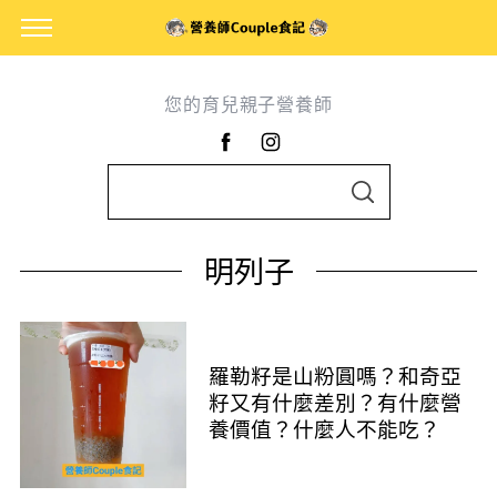
您的育兒親子營養師
S
S
e
E
A
a
R
明列子
C
r
H
c
h
f
羅勒籽是山粉圓嗎？和奇亞
o
籽又有什麼差別？有什麼營
養價值？什麼人不能吃？
r
: