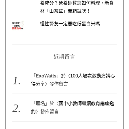
養成分？營養師教您如何料理，新食
e
材「山茶茸」開箱試吃！
a
r
慢性腎友一定要吃低蛋白米嗎
c
h
f
o
r
近期留言
:
「
ExoWatts
」於〈
100人場次激動演講心
得分享
〉發佈留言
「
匿名
」於〈
國中小教師繼續教育講座邀
約
〉發佈留言