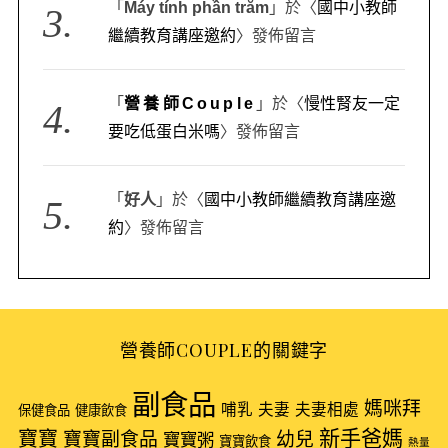
「
Máy tính phần trăm
」於〈
國中小教師
繼續教育講座邀約
〉發佈留言
「
營養師Couple
」於〈
慢性腎友一定
要吃低蛋白米嗎
〉發佈留言
「
好人
」於〈
國中小教師繼續教育講座邀
約
〉發佈留言
營養師COUPLE的關鍵字
副食品
媽咪拜
哺乳
夫妻
夫妻相處
保健食品
健康飲食
新手爸媽
寶寶
寶寶副食品
幼兒
寶寶粥
寶寶飲食
熱量