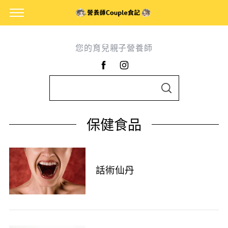
您的育兒親子營養師
S
S
e
E
A
a
R
保健食品
C
r
H
c
h
f
話術仙丹
o
r
: