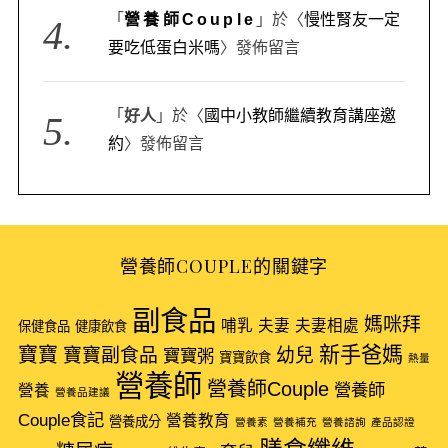
「
營養師Couple
」於〈
慢性腎友一定
要吃低蛋白米嗎
〉發佈留言
「
好人
」於〈
國中小教師繼續教育講座邀
約
〉發佈留言
營養師COUPLE的關鍵字
副食品
媽咪拜
哺乳
夫妻
夫妻相處
保健食品
健康飲食
新手爸媽
寶寶
寶寶副食品
幼兒
寶寶粥
寶寶飲食
熱量
營養師
營養師Couple
營養師
營養
營養品建議
Couple食記
營養教育
營養成分
營養素
營養補充
營養諮詢
產品認證