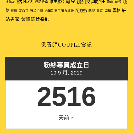
膳食纖維
糖尿病
育兒
維生素C
蔬
神隊友
經驗分享
臨床
菇類
駐
菜
配方奶
雲林
藝術
蛋白質
行銷企劃
過年別忘了膳食纖維
酪梨
醫院
開箱
站專家
黃雅鈺營養師
營養師COUPLE食記
粉絲專頁成立日
19 9 月, 2019
2516
天前。