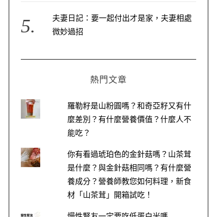
夫妻日記：要一起付出才是家，夫妻相處
微妙過招
S
熱門文章
e
a
r
羅勒籽是山粉圓嗎？和奇亞籽又有什
c
麼差別？有什麼營養價值？什麼人不
h
能吃？
f
o
你有看過琥珀色的金針菇嗎？山茶茸
r
是什麼？與金針菇相同嗎？有什麼營
:
養成分？營養師教您如何料理，新食
材「山茶茸」開箱試吃！
慢性腎友一定要吃低蛋白米嗎