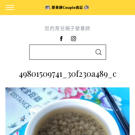
您的育兒親子營養師
S
S
e
E
A
a
R
49801509741_30f230a489_c
C
r
H
c
h
f
o
r
: