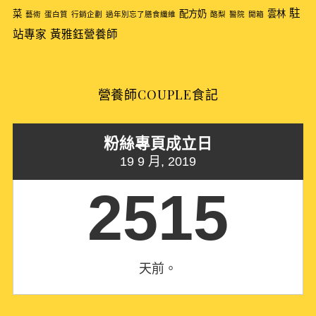
r
駐
菜
配方奶
雲林
藝術
蛋白質
行銷企劃
過年別忘了膳食纖維
酪梨
醫院
開箱
:
站專家
黃雅鈺營養師
營養師COUPLE食記
粉絲專頁成立日
19 9 月, 2019
2515
天前。