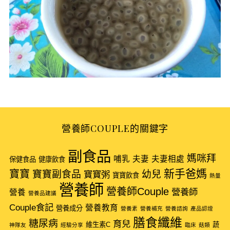
營養師COUPLE的關鍵字
S
副食品
e
媽咪拜
哺乳
夫妻
夫妻相處
保健食品
健康飲食
a
新手爸媽
寶寶
寶寶副食品
幼兒
寶寶粥
寶寶飲食
熱量
r
營養師
營養師Couple
營養師
c
營養
營養品建議
h
Couple食記
營養教育
營養成分
營養素
營養補充
營養諮詢
產品認證
f
膳食纖維
糖尿病
育兒
維生素C
蔬
o
神隊友
經驗分享
臨床
菇類