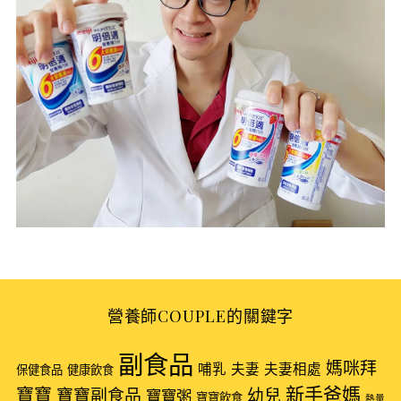
S
e
營養師COUPLE的關鍵字
a
r
副食品
媽咪拜
哺乳
夫妻
夫妻相處
保健食品
健康飲食
c
新手爸媽
h
寶寶
寶寶副食品
幼兒
寶寶粥
寶寶飲食
熱量