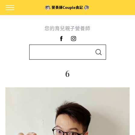
您的育兒親子營養師
S
S
e
E
A
a
R
6
C
r
H
c
h
f
o
r
: