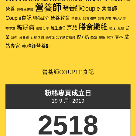
f
營養師
營養師Couple
營養師
營養
營養品建議
o
Couple食記
r
營養教育
營養成分
營養素
營養補充
營養諮詢
產品認證
:
膳食纖維
糖尿病
育兒
維生素C
蔬
神隊友
經驗分享
臨床
菇類
駐
菜
配方奶
雲林
藝術
蛋白質
行銷企劃
過年別忘了膳食纖維
酪梨
醫院
開箱
站專家
黃雅鈺營養師
營養師COUPLE食記
粉絲專頁成立日
19 9 月, 2019
2518