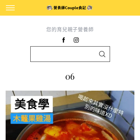
您的育兒親子營養師
S
S
e
E
A
a
R
06
C
r
H
c
h
f
o
r
: