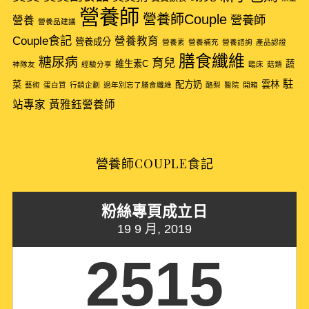
f
營養師
營養師Couple
營養師
營養
營養品建議
o
Couple食記
r
營養教育
營養成分
營養素
營養補充
營養諮詢
產品認證
:
膳食纖維
糖尿病
育兒
維生素C
蔬
神隊友
經驗分享
臨床
菇類
駐
菜
配方奶
雲林
藝術
蛋白質
行銷企劃
過年別忘了膳食纖維
酪梨
醫院
開箱
站專家
黃雅鈺營養師
營養師COUPLE食記
粉絲專頁成立日
19 9 月, 2019
2515