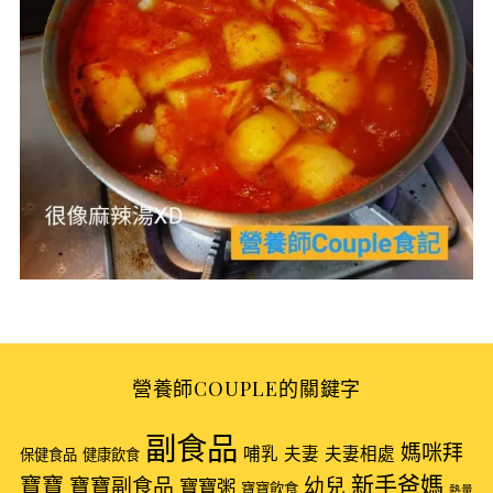
S
e
營養師COUPLE的關鍵字
a
r
副食品
媽咪拜
哺乳
夫妻
夫妻相處
保健食品
健康飲食
c
新手爸媽
h
寶寶
寶寶副食品
幼兒
寶寶粥
寶寶飲食
熱量