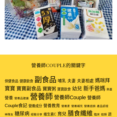
營養師COUPLE的關鍵字
S
副食品
e
媽咪拜
哺乳
夫妻
夫妻相處
保健食品
健康飲食
a
新手爸媽
寶寶
寶寶副食品
幼兒
寶寶粥
寶寶飲食
熱量
r
營養師
營養師Couple
營養師
c
營養
營養品建議
h
Couple食記
營養教育
營養成分
營養素
營養補充
營養諮詢
產品認證
f
膳食纖維
糖尿病
育兒
維生素C
蔬
o
神隊友
經驗分享
臨床
菇類