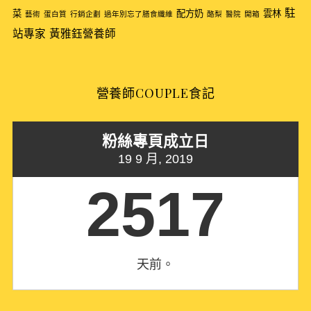
r
駐
菜
配方奶
雲林
藝術
蛋白質
行銷企劃
過年別忘了膳食纖維
酪梨
醫院
開箱
:
站專家
黃雅鈺營養師
營養師COUPLE食記
粉絲專頁成立日
19 9 月, 2019
2517
天前。