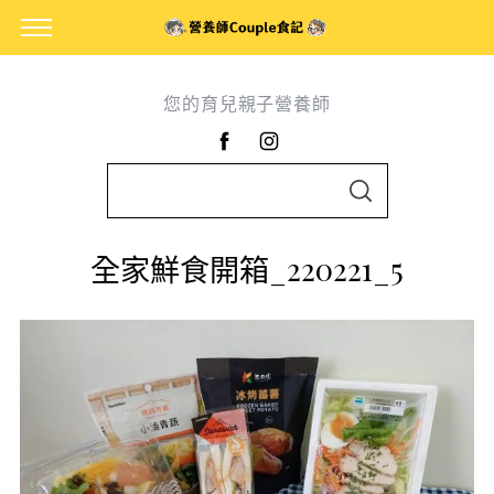
您的育兒親子營養師
S
S
e
E
A
a
R
全家鮮食開箱_220221_5
C
r
H
c
h
f
o
r
: