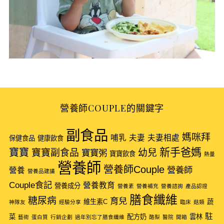
營養師COUPLE的關鍵字
副食品
S
媽咪拜
哺乳
夫妻
夫妻相處
保健食品
健康飲食
e
新手爸媽
寶寶
寶寶副食品
幼兒
寶寶粥
寶寶飲食
熱量
a
營養師
營養師Couple
r
營養師
營養
營養品建議
c
Couple食記
營養教育
營養成分
營養素
營養補充
營養諮詢
產品認證
h
膳食纖維
糖尿病
育兒
f
維生素C
蔬
神隊友
經驗分享
臨床
菇類
o
駐
菜
配方奶
雲林
藝術
蛋白質
行銷企劃
過年別忘了膳食纖維
酪梨
醫院
開箱