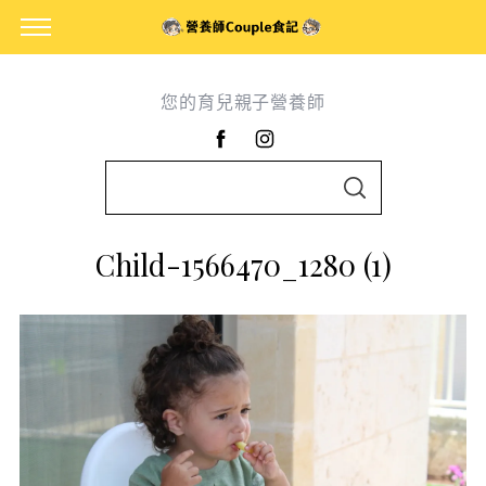
您的育兒親子營養師
S
S
e
E
A
a
R
Child-1566470_1280 (1)
C
r
H
c
h
f
o
r
: