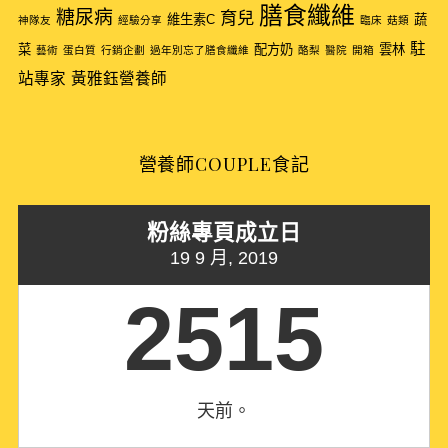
o
膳食纖維
糖尿病
育兒
維生素C
蔬
神隊友
經驗分享
臨床
菇類
r
駐
:
菜
配方奶
雲林
藝術
蛋白質
行銷企劃
過年別忘了膳食纖維
酪梨
醫院
開箱
站專家
黃雅鈺營養師
營養師COUPLE食記
粉絲專頁成立日
19 9 月, 2019
2515
天前。