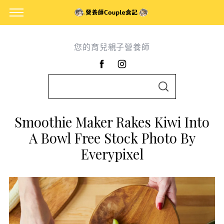
您的育兒親子營養師
S
S
e
E
A
a
R
Smoothie Maker Rakes Kiwi Into
C
r
H
A Bowl Free Stock Photo By
c
Everypixel
h
f
o
r
: