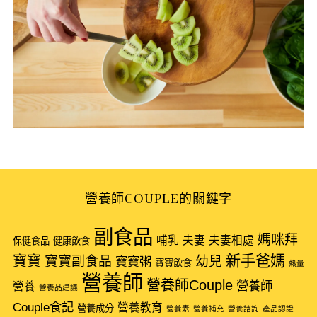
營養師COUPLE的關鍵字
S
e
副食品
媽咪拜
哺乳
夫妻
夫妻相處
a
保健食品
健康飲食
r
新手爸媽
寶寶
寶寶副食品
幼兒
寶寶粥
寶寶飲食
熱量
c
營養師
營養師Couple
營養師
營養
h
營養品建議
f
Couple食記
營養教育
營養成分
營養素
營養補充
營養諮詢
產品認證