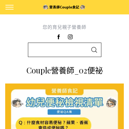
您的育兒親子營養師
S
S
e
E
A
a
R
Couple營養師_02便祕
C
r
H
c
h
f
o
r
: