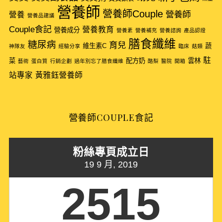
f
營養師
營養師Couple
營養師
營養
營養品建議
o
Couple食記
r
營養教育
營養成分
營養素
營養補充
營養諮詢
產品認證
:
膳食纖維
糖尿病
育兒
維生素C
蔬
神隊友
經驗分享
臨床
菇類
駐
菜
配方奶
雲林
藝術
蛋白質
行銷企劃
過年別忘了膳食纖維
酪梨
醫院
開箱
站專家
黃雅鈺營養師
營養師COUPLE食記
粉絲專頁成立日
19 9 月, 2019
2515