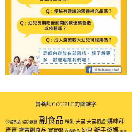
S
e
營養師COUPLE的關鍵字
a
r
副食品
媽咪拜
哺乳
夫妻
夫妻相處
保健食品
健康飲食
c
新手爸媽
h
寶寶
寶寶副食品
幼兒
寶寶粥
寶寶飲食
熱量