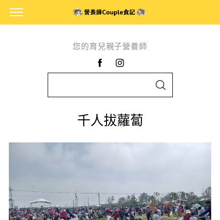
您的育兒親子營養師
S
S
e
E
A
a
R
千人拔蘿蔔
C
r
H
c
h
f
o
r
: