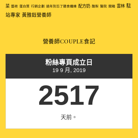
r
駐
菜
配方奶
雲林
藝術
蛋白質
行銷企劃
過年別忘了膳食纖維
酪梨
醫院
開箱
:
站專家
黃雅鈺營養師
營養師COUPLE食記
粉絲專頁成立日
19 9 月, 2019
2517
天前。