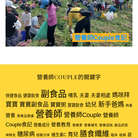
營養師COUPLE的關鍵字
S
副食品
e
媽咪拜
哺乳
夫妻
夫妻相處
保健食品
健康飲食
a
新手爸媽
寶寶
寶寶副食品
幼兒
寶寶粥
寶寶飲食
熱量
r
營養師
營養師Couple
營養師
c
營養
營養品建議
h
Couple食記
營養教育
營養成分
營養素
營養補充
營養諮詢
產品認證
f
膳食纖維
糖尿病
育兒
維生素C
蔬
神隊友
經驗分享
臨床
菇類
o