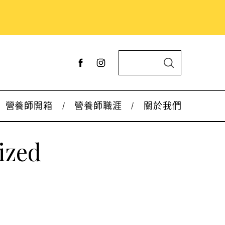
S
S
e
E
A
a
R
C
r
H
營養師開箱
營養師職涯
關於我們
c
h
ized
f
o
r
: