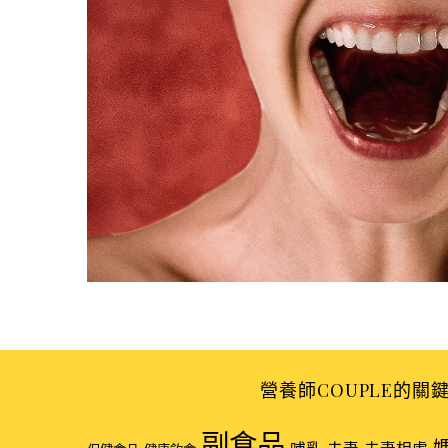
S
e
a
r
c
h
f
o
r
:
營養師COUPLE的關
副食品