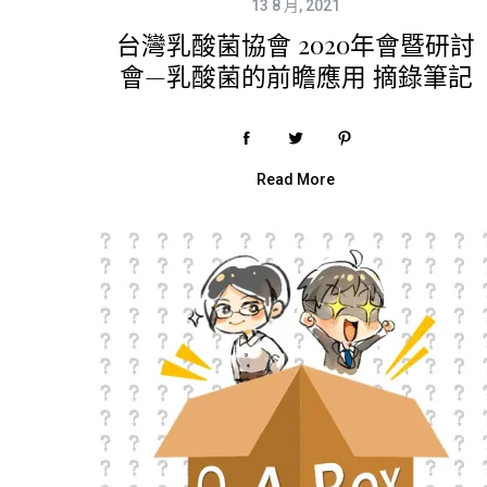
13 8 月, 2021
台灣乳酸菌協會 2020年會暨研討
S
會—乳酸菌的前瞻應用 摘錄筆記
e
a
r
c
h
Read More
f
o
r
: