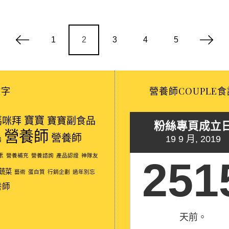
1
2
3
4
5
鍵字
營養師COUPLE食
寶寶
媽咪拜
寶寶副食品
粉絲專頁成立
營養師
營養師
19 9 月, 2019
議
素
營養補充
營養諮詢
產品認證
神隊友
251
蔬菜
藝術
蛋白質
行銷企劃
過年別忘
養師
天前。