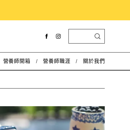
S
S
e
E
A
a
R
C
r
H
營養師開箱
營養師職涯
關於我們
c
h
f
o
r
: