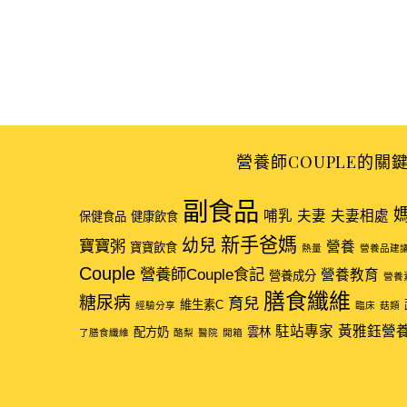
文
章
導
覽
營養師COUPLE的關
副食品
哺乳
夫妻
夫妻相處
保健食品
健康飲食
新手爸媽
幼兒
寶寶粥
營養
寶寶飲食
熱量
營養品建
Couple
營養師Couple食記
營養教育
營養成分
營養
膳食纖維
糖尿病
育兒
維生素C
經驗分享
臨床
菇類
駐站專家
黃雅鈺營
配方奶
雲林
了膳食纖維
酪梨
醫院
開箱