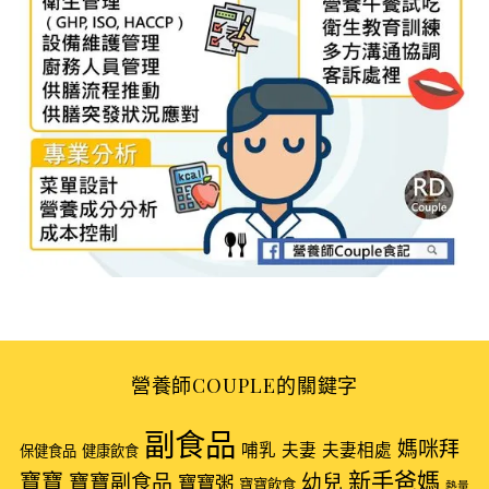
S
e
營養師COUPLE的關鍵字
a
r
副食品
媽咪拜
哺乳
夫妻
夫妻相處
保健食品
健康飲食
c
新手爸媽
h
寶寶
寶寶副食品
幼兒
寶寶粥
寶寶飲食
熱量