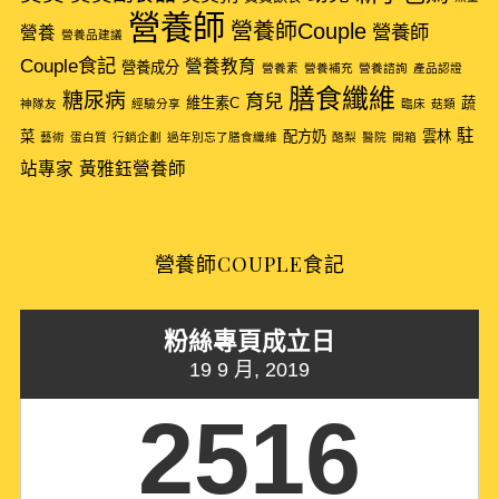
f
營養師
營養師Couple
營養師
營養
營養品建議
o
Couple食記
r
營養教育
營養成分
營養素
營養補充
營養諮詢
產品認證
:
膳食纖維
糖尿病
育兒
維生素C
蔬
神隊友
經驗分享
臨床
菇類
駐
菜
配方奶
雲林
藝術
蛋白質
行銷企劃
過年別忘了膳食纖維
酪梨
醫院
開箱
站專家
黃雅鈺營養師
營養師COUPLE食記
粉絲專頁成立日
19 9 月, 2019
2516