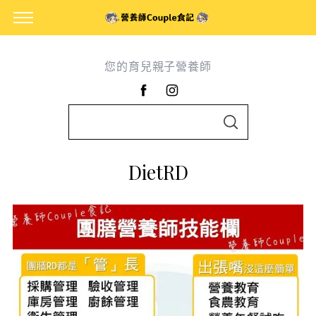
您的育兒親子營養師
S
S
e
E
A
a
R
DietRD
C
r
H
c
h
f
o
r
: