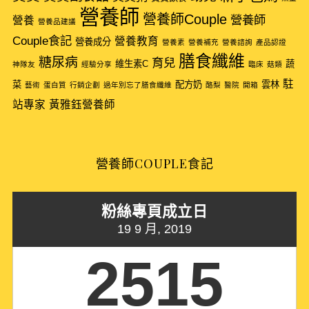
f
營養師
營養師Couple
營養師
營養
營養品建議
o
Couple食記
r
營養教育
營養成分
營養素
營養補充
營養諮詢
產品認證
:
膳食纖維
糖尿病
育兒
維生素C
蔬
神隊友
經驗分享
臨床
菇類
駐
菜
配方奶
雲林
藝術
蛋白質
行銷企劃
過年別忘了膳食纖維
酪梨
醫院
開箱
站專家
黃雅鈺營養師
營養師COUPLE食記
粉絲專頁成立日
19 9 月, 2019
2515