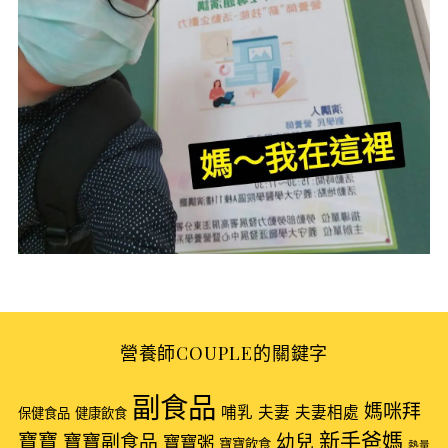
S
e
營養師COUPLE的關鍵字
a
r
副食品
媽咪拜
哺乳
夫妻
夫妻相處
保健食品
健康飲食
c
新手爸媽
h
寶寶
寶寶副食品
幼兒
寶寶粥
寶寶飲食
熱量