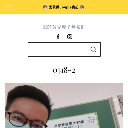
您的育兒親子營養師
S
S
e
E
A
a
R
0518-2
C
r
H
c
h
f
o
r
: