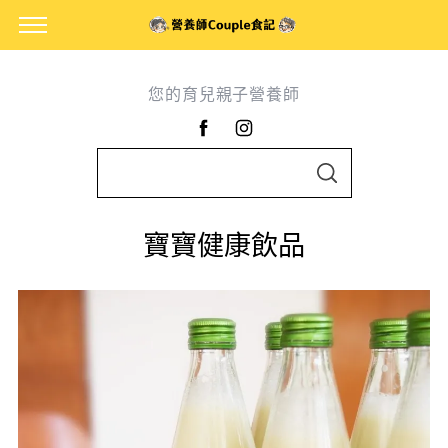
您的育兒親子營養師
S
S
e
E
A
a
R
寶寶健康飲品
C
r
H
c
h
f
o
r
: