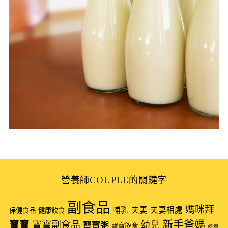
S
e
營養師COUPLE的關鍵字
a
r
副食品
媽咪拜
哺乳
夫妻
夫妻相處
保健食品
健康飲食
c
新手爸媽
h
寶寶
寶寶副食品
幼兒
寶寶粥
寶寶飲食
熱量