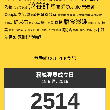
f
營養師
營養師Couple
營養師
營養
營養品建議
o
Couple食記
r
營養教育
營養成分
營養素
營養補充
營養諮詢
產品認證
:
膳食纖維
糖尿病
育兒
維生素C
蔬
神隊友
經驗分享
臨床
菇類
駐
菜
配方奶
雲林
藝術
蛋白質
行銷企劃
過年別忘了膳食纖維
酪梨
醫院
開箱
站專家
黃雅鈺營養師
營養師COUPLE食記
粉絲專頁成立日
19 9 月, 2019
2514