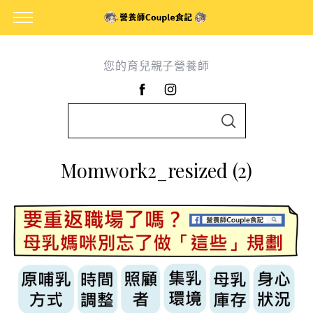
您的育兒親子營養師
S
S
e
E
A
a
R
Momwork2_resized (2)
C
r
H
c
h
f
o
r
: