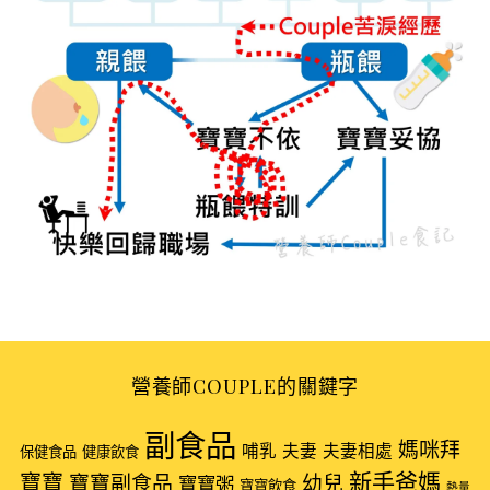
S
e
營養師COUPLE的關鍵字
a
r
副食品
媽咪拜
哺乳
夫妻
夫妻相處
保健食品
健康飲食
c
新手爸媽
h
寶寶
寶寶副食品
幼兒
寶寶粥
寶寶飲食
熱量