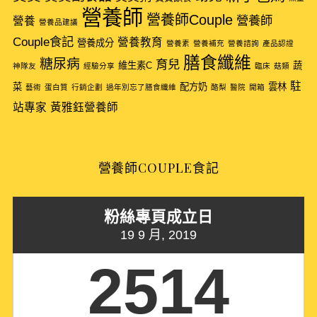
f
營養師
營養師Couple
營養師
營養
營養品建議
o
Couple食記
r
營養教育
營養成分
營養素
營養補充
營養諮詢
產品認證
:
膳食纖維
糖尿病
育兒
維生素C
蔬
神隊友
經驗分享
臨床
菇類
駐
菜
配方奶
雲林
藝術
蛋白質
行銷企劃
過年別忘了膳食纖維
酪梨
醫院
開箱
站專家
黃雅鈺營養師
營養師COUPLE食記
粉絲專頁成立日
19 9 月, 2019
2514