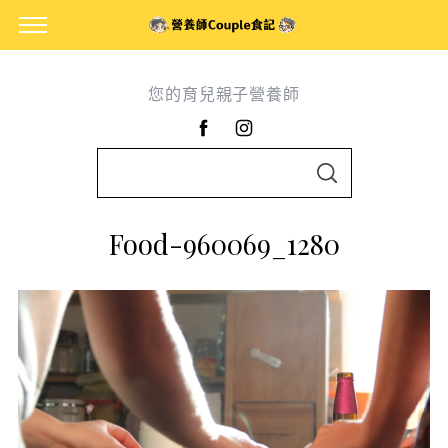
您的育兒親子營養師
S
S
e
E
A
a
R
Food-960069_1280
C
r
H
c
h
f
o
r
: