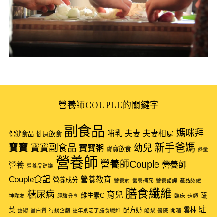
營養師COUPLE的關鍵字
副食品
S
媽咪拜
哺乳
夫妻
夫妻相處
保健食品
健康飲食
e
新手爸媽
寶寶
寶寶副食品
幼兒
寶寶粥
寶寶飲食
熱量
a
營養師
營養師Couple
r
營養師
營養
營養品建議
c
Couple食記
營養教育
營養成分
營養素
營養補充
營養諮詢
產品認證
h
膳食纖維
糖尿病
育兒
f
維生素C
蔬
神隊友
經驗分享
臨床
菇類
o
駐
菜
配方奶
雲林
藝術
蛋白質
行銷企劃
過年別忘了膳食纖維
酪梨
醫院
開箱