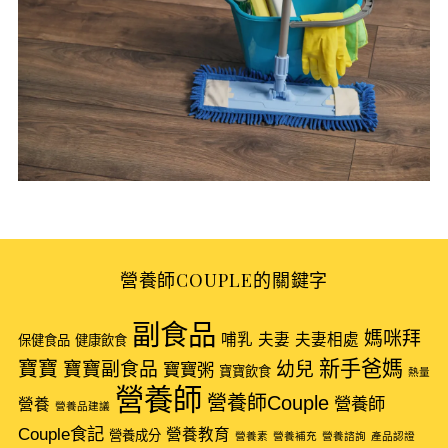
營養師COUPLE的關鍵字
S
e
副食品
媽咪拜
哺乳
夫妻
夫妻相處
a
保健食品
健康飲食
r
新手爸媽
寶寶
寶寶副食品
幼兒
寶寶粥
寶寶飲食
熱量
c
營養師
營養師Couple
營養師
營養
h
營養品建議
f
Couple食記
營養教育
營養成分
營養素
營養補充
營養諮詢
產品認證