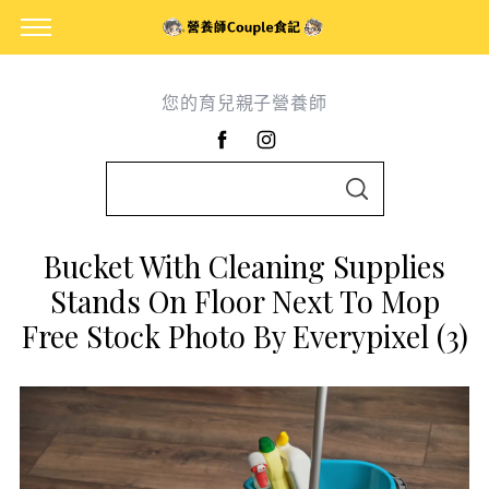
您的育兒親子營養師
S
S
e
E
A
a
R
Bucket With Cleaning Supplies
C
r
H
Stands On Floor Next To Mop
c
Free Stock Photo By Everypixel (3)
h
f
o
r
: