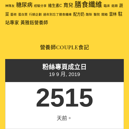
o
膳食纖維
糖尿病
育兒
維生素C
蔬
神隊友
經驗分享
臨床
菇類
r
駐
:
菜
配方奶
雲林
藝術
蛋白質
行銷企劃
過年別忘了膳食纖維
酪梨
醫院
開箱
站專家
黃雅鈺營養師
營養師COUPLE食記
粉絲專頁成立日
19 9 月, 2019
2515
天前。