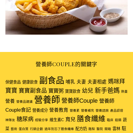
營養師COUPLE的關鍵字
副食品
S
媽咪拜
哺乳
夫妻
夫妻相處
保健食品
健康飲食
e
新手爸媽
寶寶
寶寶副食品
幼兒
寶寶粥
寶寶飲食
熱量
a
營養師
營養師Couple
r
營養師
營養
營養品建議
c
Couple食記
營養教育
營養成分
營養素
營養補充
營養諮詢
產品認證
h
膳食纖維
糖尿病
育兒
f
維生素C
蔬
神隊友
經驗分享
臨床
菇類
o
駐
菜
配方奶
雲林
藝術
蛋白質
行銷企劃
過年別忘了膳食纖維
酪梨
醫院
開箱