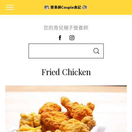
您的育兒親子營養師
S
S
e
E
A
a
R
Fried Chicken
C
r
H
c
h
f
o
r
: