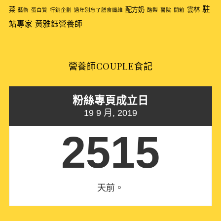
r
駐
菜
配方奶
雲林
藝術
蛋白質
行銷企劃
過年別忘了膳食纖維
酪梨
醫院
開箱
:
站專家
黃雅鈺營養師
營養師COUPLE食記
粉絲專頁成立日
19 9 月, 2019
2515
天前。