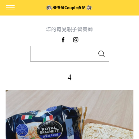
您的育兒親子營養師
S
S
e
E
A
a
R
4
C
r
H
c
h
f
o
r
: