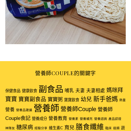
營養師COUPLE的關鍵字
S
副食品
e
媽咪拜
哺乳
夫妻
夫妻相處
保健食品
健康飲食
a
新手爸媽
寶寶
寶寶副食品
幼兒
寶寶粥
寶寶飲食
熱量
r
營養師
營養師Couple
營養師
c
營養
營養品建議
h
Couple食記
營養教育
營養成分
營養素
營養補充
營養諮詢
產品認證
f
膳食纖維
糖尿病
育兒
維生素C
蔬
o
神隊友
經驗分享
臨床
菇類