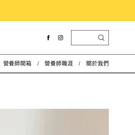
S
S
e
E
A
a
R
C
r
H
營養師開箱
營養師職涯
關於我們
c
h
f
o
r
: