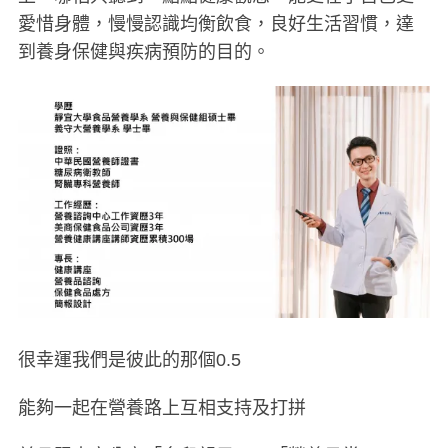
愛惜身體，慢慢認識均衡飲食，良好生活習慣，達
到養身保健與疾病預防的目的。
S
e
a
r
很幸運我們是彼此的那個0.5
c
h
能夠一起在營養路上互相支持及打拼
f
o