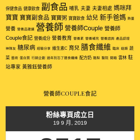
副食品
媽咪拜
哺乳
夫妻
夫妻相處
保健食品
健康飲食
新手爸媽
寶寶
寶寶副食品
幼兒
寶寶粥
寶寶飲食
熱量
營養師
營養師Couple
營養師
營養
營養品建議
Couple食記
營養教育
營養成分
營養素
營養補充
營養諮詢
產品認證
膳食纖維
糖尿病
育兒
維生素C
蔬
神隊友
經驗分享
臨床
菇類
駐
菜
配方奶
雲林
藝術
蛋白質
行銷企劃
過年別忘了膳食纖維
酪梨
醫院
開箱
站專家
黃雅鈺營養師
營養師COUPLE食記
粉絲專頁成立日
19 9 月, 2019