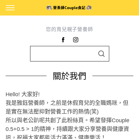
您的育兒親子營養師
S
S
e
E
A
a
R
關於我們
C
r
H
c
h
Hello! 大家好!
f
我是雅鈺營養師，之前是休假育兒的全職媽咪，但
o
是實在無法壓抑對營養工作的熱情(笑)
r
所以與老公趴呢共創了此粉絲頁。希望發揮Couple
:
0.5+0.5 > 1的精神，持續跟大家分享營養與健康資
訊，祝福大家都能活力滿滿、健康樂活！